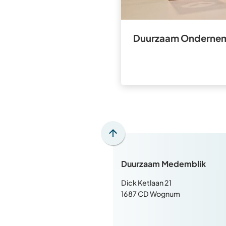
Duurzaam Onderne
Scroll
naar
Duurzaam Medemblik
boven
naar
Dick Ketlaan 21
het
1687 CD Wognum
begin
van