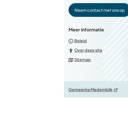
de
paginainhoud
Neem contact met ons op
Meer informatie
Beleid
Over deze site
Sitemap
(Verwijs
Gemeente Medemblik
naar
een
externe
website