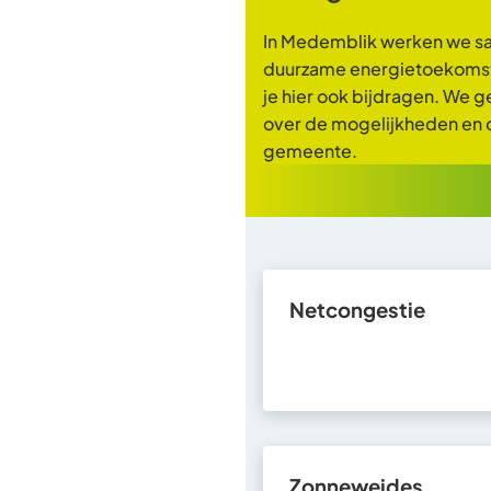
In Medemblik werken we s
duurzame energietoekomst
je hier ook bijdragen. We g
over de mogelijkheden en d
gemeente.
Netcongestie
Zonneweides