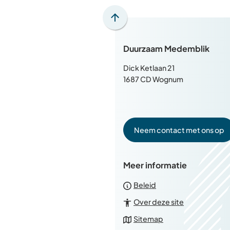
Scroll
naar
Duurzaam Medemblik
boven
naar
Dick Ketlaan 21
het
1687 CD Wognum
begin
van
de
paginainhoud
Neem contact met ons op
Meer informatie
Beleid
Over deze site
Sitemap