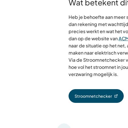
Wat betekent dit
Heb je behoefte aan meer 
dan rekening met wachttijde
precies werkt en wat het vo
dan op de website van
AC
naar de situatie op het net, 
maken naar elektrisch verw
Via de Stroomnetchecker va
hoe vol het stroomnet in jou
verzwaring mogelijk is.
Stroomnetchecker
(Verwijst
naar
een
externe
website)