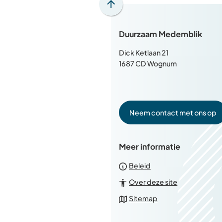
Scroll
naar
Duurzaam Medemblik
boven
naar
Dick Ketlaan 21
het
1687 CD Wognum
begin
van
de
paginainhoud
Neem contact met ons op
Meer informatie
Beleid
Over deze site
Sitemap