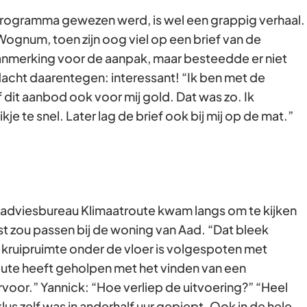
programma gewezen werd, is wel een grappig verhaal.
in Wognum, toen zijn oog viel op een brief van de
anmerking voor de aanpak, maar besteedde er niet
acht daarentegen: interessant! “Ik ben met de
dit aanbod ook voor mij gold. Dat was zo. Ik
kje te snel. Later lag de brief ook bij mij op de mat.”
eadviesbureau Klimaatroute kwam langs om te kijken
est zou passen bij de woning van Aad. “Dat bleek
e kruipruimte onder de vloer is volgespoten met
route heeft geholpen met het vinden van een
voor.” Yannick: “Hoe verliep de uitvoering?” “Heel
lus zelf was in anderhalf uur gepiept. Ook in de hele