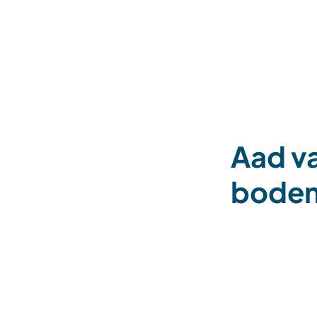
Aad va
bodem