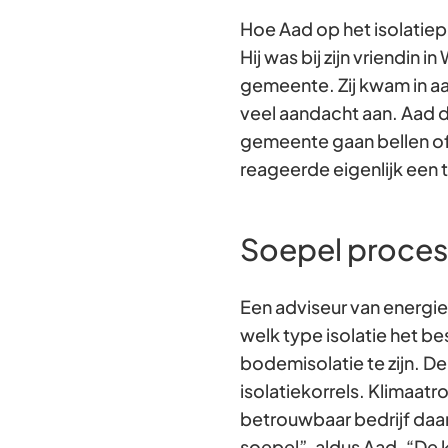
Hoe Aad op het isolatie
Hij was bij zijn vriendin 
gemeente. Zij kwam in a
veel aandacht aan. Aad d
gemeente gaan bellen of 
reageerde eigenlijk een ti
Soepel proces
Een adviseur van energi
welk type isolatie het b
bodemisolatie te zijn. D
isolatiekorrels. Klimaat
betrouwbaar bedrijf daar
soepel”, aldus Aad. “De k