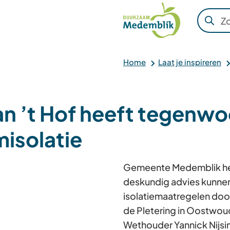
Subsidi
Zoeken
Wannee
resulta
beschi
Home
Laat je inspireren
zijn
kun
je
n ’t Hof heeft tegenwo
hierdoo
navige
isolatie
door
pijl
Gemeente Medemblik helpt
omhoo
deskundig advies kunnen
en
isolatiemaatregelen door
omlaag
de Pletering in Oostwou
te
Wethouder Yannick Nijsin
gebruik