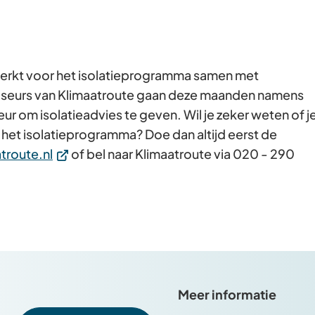
kt voor het isolatieprogramma samen met
viseurs van Klimaatroute gaan deze maanden namens
r om isolatieadvies te geven. Wil je zeker weten of j
het isolatieprogramma? Doe dan altijd eerst de
(Verwijst
troute.nl
of bel naar Klimaatroute via 020 - 290
naar
een
externe
website)
Meer informatie