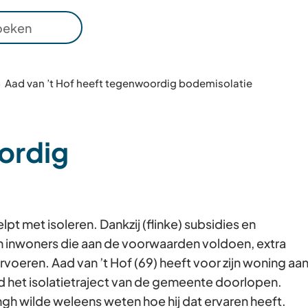
es
Leningen
r
ten
kbaar
Aad van ’t Hof heeft tegenwoordig bodemisolatie
ordig
r
ren
 met isoleren. Dankzij (flinke) subsidies en
g
 inwoners die aan de voorwaarden voldoen, extra
voeren. Aad van ’t Hof (69) heeft voor zijn woning aa
d het isolatietraject van de gemeente doorlopen.
gh wilde weleens weten hoe hij dat ervaren heeft.
en.