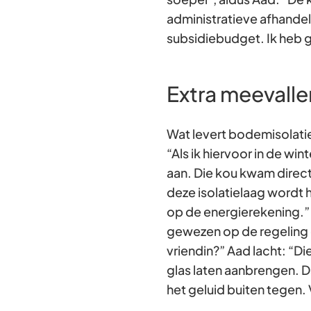
administratieve afhandel
subsidiebudget. Ik heb 
Extra meevalle
Wat levert bodemisolati
“Als ik hiervoor in de wi
aan. Die kou kwam direct
deze isolatielaag wordt h
op de energierekening.” 
gewezen op de regeling e
vriendin?” Aad lacht: “D
glas laten aanbrengen. D
het geluid buiten tegen. 