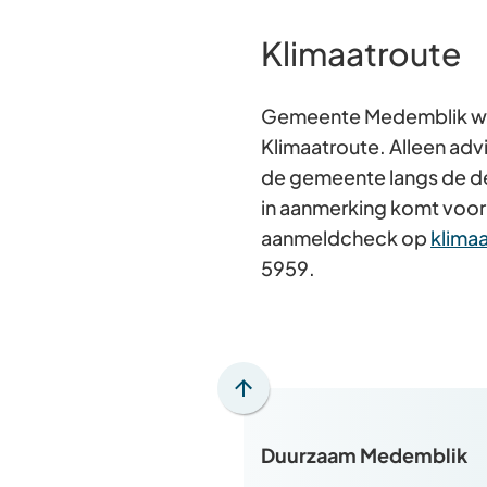
Klimaatroute
Gemeente Medemblik wer
Klimaatroute. Alleen ad
de gemeente langs de deu
in aanmerking komt voor 
aanmeldcheck op
klimaa
5959.
Scroll
naar
Duurzaam Medemblik
boven
naar